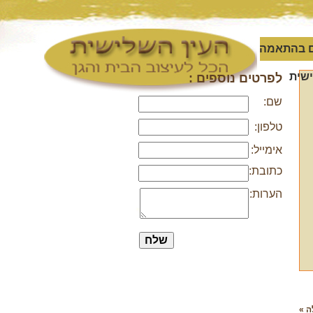
 בהתאמה
שית
לפרטים נוספים :
שם:
טלפון:
אימייל:
כתובת:
הערות:
ה »