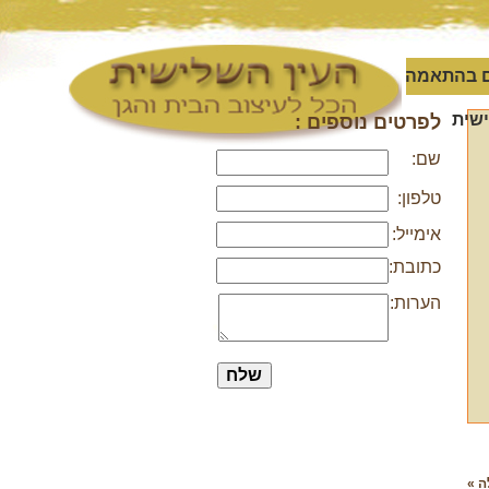
 בהתאמה
שית
לפרטים נוספים :
שם:
טלפון:
אימייל:
כתובת:
הערות:
ה »