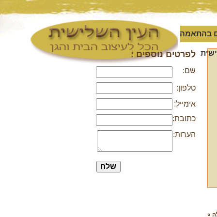
 בהתאמה
שית
לפרטים נוספים :
שם:
טלפון:
אימייל:
כתובת:
הערות:
ה »