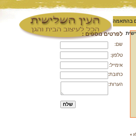
 בהתאמה
שית
לפרטים נוספים :
שם:
טלפון:
אימייל:
כתובת:
הערות:
ה »