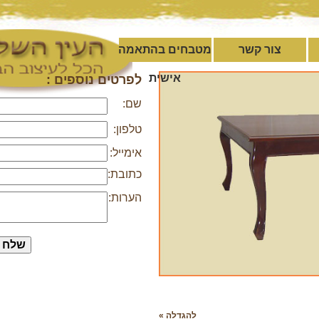
צור קשר
מטבחים בהתאמה
אישית
לפרטים נוספים :
שם:
טלפון:
אימייל:
כתובת:
הערות:
להגדלה »