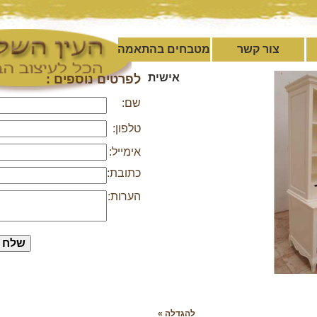
צור קשר
מטבחים בהתאמה
אישית
לפרטים נוספים :
שם:
טלפון:
אימייל:
כתובת:
הערות:
להגדלה »