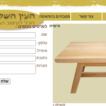
צור קשר
מטבחים בהתאמה
אישית
לפרטים נוספים :
שם:
טלפון:
אימייל:
כתובת:
הערות:
להגדלה »