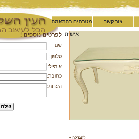
צור קשר
מטבחים בהתאמה
אישית
לפרטים נוספים :
שם:
טלפון:
אימייל:
כתובת:
הערות:
להגדלה »