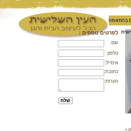
 בהתאמה
שית
לפרטים נוספים :
שם:
טלפון:
אימייל:
כתובת:
הערות:
ה »